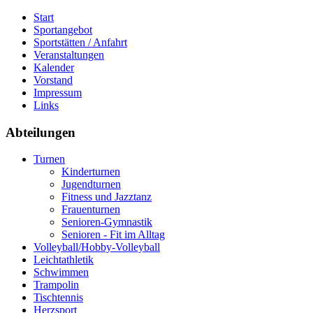
Start
Sportangebot
Sportstätten / Anfahrt
Veranstaltungen
Kalender
Vorstand
Impressum
Links
Abteilungen
Turnen
Kinderturnen
Jugendturnen
Fitness und Jazztanz
Frauenturnen
Senioren-Gymnastik
Senioren - Fit im Alltag
Volleyball/Hobby-Volleyball
Leichtathletik
Schwimmen
Trampolin
Tischtennis
Herzsport