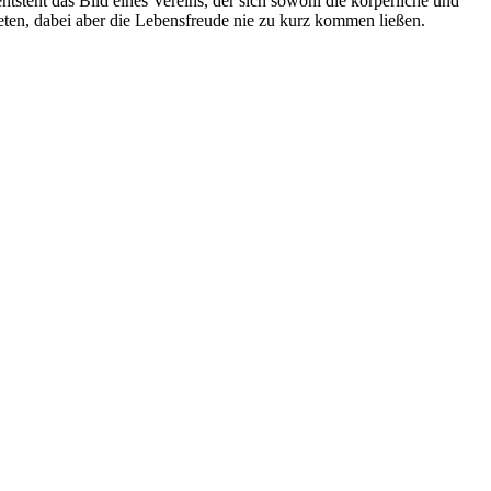
tsteht das Bild eines Vereins, der sich sowohl die körperliche und
teten, dabei aber die Lebensfreude nie zu kurz kommen ließen.