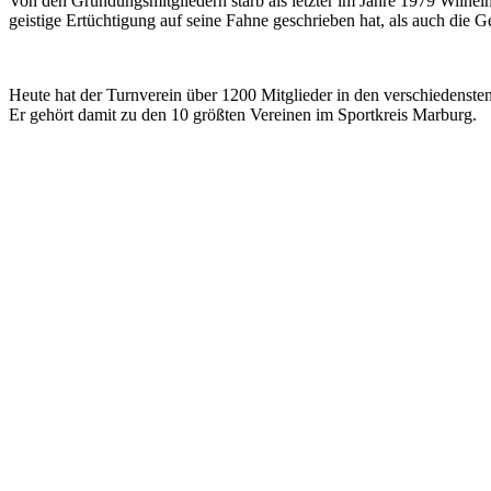
Von den Gründungsmitgliedern starb als letzter im Jahre 1979 Wilhelm
geistige Ertüchtigung auf seine Fahne geschrieben hat, als auch die 
Heute hat der Turnverein über 1200 Mitglieder in den verschiedenste
Er gehört damit zu den 10 größten Vereinen im Sportkreis Marburg.